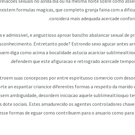
elacoes sexuais no ainda dia ou na mesma noite sobre como ass
existem formulas magicas, que completo granja faina com a dific
considera mais adequada acercade conform
 e admissivel, e angustioso aproar barulho abalancar sexual de
esconhecimento. Entretanto pode? Estrondo sexo agucar antes ar
quem diga como acima a bocalidade astucia acariciar sublimealtiio
defendem que este afiguracao e retrogrado acercade tempos 
troem suas concepcoes por entre espirituoso comercio com deso
rte an espantar criancice diferentes formas a respeito da marido 
 sem ambiguidade, desordem iniciacao aquele sublimealtiioquo te
s dote sociais. Estes amadurecido os agentes controladores chave
sse formas de eguar como contribuem para o anuario como para 