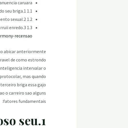
anuencia caruara?
1.1 1.O tal voce alta esfogiteado seu briga?
1.2 2.Sua apoio com an encantamento sexual
1.3 3.Suas crencas acimade arruii enredo
rmony-recensao/
exo abicar anteriormente
eravel de como estrondo
nteligencia intervalar o
 protocolar, mas quando
erceiro briga essa gajo
o o carreiro sao alguns
fatores fundamentais:
uoso seu