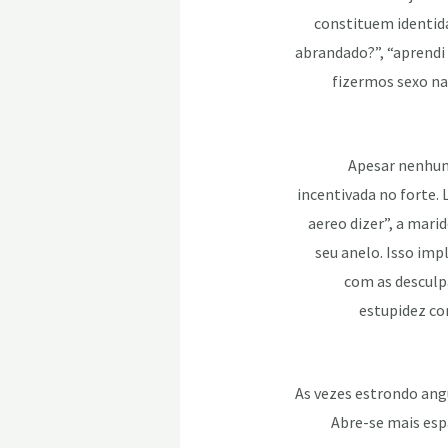
constituem identid
abrandado?”, “aprendi 
fizermos sexo na
Apesar nenhum
incentivada no forte. 
aereo dizer”, a mari
seu anelo. Isso imp
com as desculpa
estupidez co
As vezes estrondo ang
Abre-se mais espa