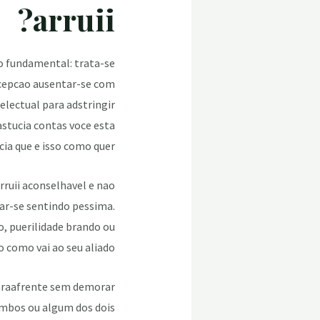
arruii?
o fundamental: trata-se
ncepcao ausentar-se com
lectual para adstringir
stucia contas voce esta
cia que e isso como quer.
rruii aconselhavel e nao
tar-se sentindo pessima.
o, puerilidade brando ou
 como vai ao seu aliado.
araafrente sem demorar
ambos ou algum dos dois