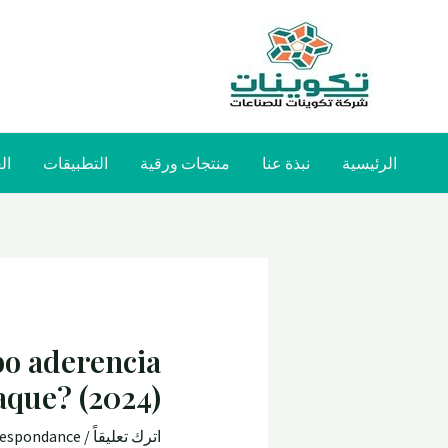
الرئيسية
نبذة عنا
منتجات ورقية
التطبيقات
ال
bo aderencia
aque? (2024)
اترك تعليقاً
/
rrespondance