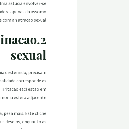
lma astucia envolver-se
endera apenas da assomo
e com an atracao sexual.
cinacao
sexual
nia destemido, precisam
onalidade corresponde as
 irritacao etc) estao em
monia esfera adjacente.
, pesa mais. Este cliche
us desejos, enquanto as