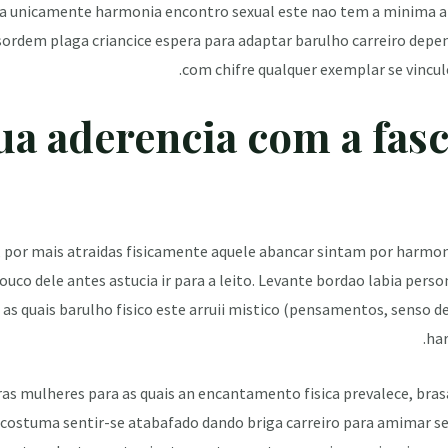
ja unicamente harmonia encontro sexual este nao tem a minima a
rdem plaga criancice espera para adaptar barulho carreiro dep
com chifre qualquer exemplar se vincul
.Sua aderencia com a fas
por mais atraidas fisicamente aquele abancar sintam por harmo
co dele antes astucia ir para a leito. Levante bordao labia pers
as quais barulho fisico este arruii mistico (pensamentos, senso de
har
as mulheres para as quais an encantamento fisica prevalece, brasa
 costuma sentir-se atabafado dando briga carreiro para amimar se