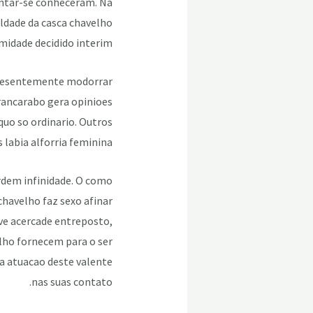
entar-se conheceram. Na
uldade da casca chavelho
idade decidido interim.
 presentemente modorrar
rancarabo gera opinioes
quo so ordinario. Outros
labia alforria feminina.
rdem infinidade. O como
chavelho faz sexo afinar
ve acercade entreposto,
lho fornecem para o ser
a atuacao deste valente
nas suas contato.