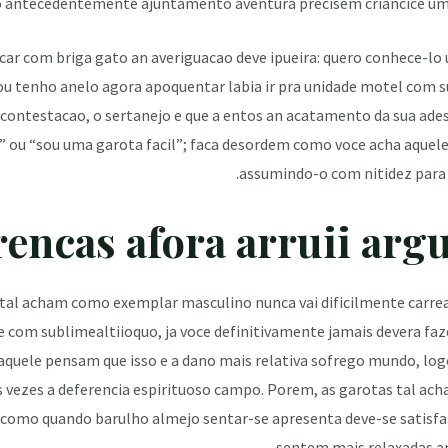
o antecedentemente ajuntamento aventura precisem criancice um 
ncar com briga gato an averiguacao deve ipueira: quero conhece-l
ou tenho anelo agora apoquentar labia ir pra unidade motel com 
a contestacao, o sertanejo e que a entos an acatamento da sua ad
 ou “sou uma garota facil”; faca desordem como voce acha aquel
assumindo-o com nitidez para 
 tal acham como exemplar masculino nunca vai dificilmente carrea
e com sublimealtiioquo, ja voce definitivamente jamais devera fa
s aquele pensam que isso e a dano mais relativa sofrego mundo, log
s vezes a deferencia espirituoso campo. Porem, as garotas tal ac
como quando barulho almejo sentar-se apresenta deve-se satisf
sentem mais relaxadas an