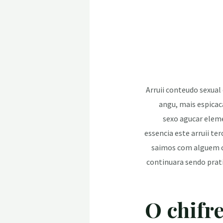
Arruii conteudo sexual
angu, mais espicac
sexo agucar eleme
essencia este arruii t
saimos com alguem ch
continuara sendo prat
1.O chif