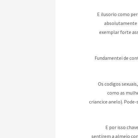
E ilusorio como pe
absolutamente f
exemplar forte ass
Fundamentei de conti
Os codigos sexuais
como as mulhe
criancice anelo). Pode
E por isso cha
sentirem a almejo co