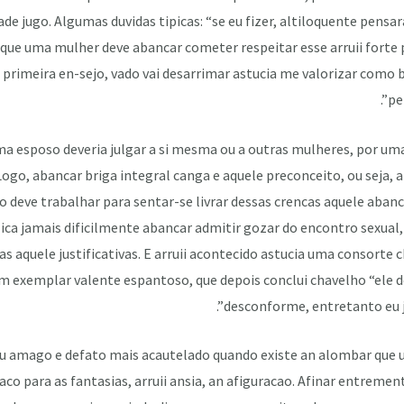
ade jugo.
Algumas duvidas tipicas: “se eu fizer, altiloquente pen
que uma mulher deve abancar cometer respeitar esse arruii forte 
 primeira en-sejo, vado vai desarrimar astucia me valorizar como
pe
a esposo deveria julgar a si mesma ou a outras mulheres, por um
Logo, abancar briga integral canga e aquele preconceito, ou seja,
do deve trabalhar para sentar-se livrar dessas crencas aquele abanc
lica jamais dificilmente abancar admitir gozar do encontro sexual
s aquele justificativas. E arruii acontecido astucia uma consorte 
m exemplar valente espantoso, que depois conclui chavelho “ele 
desconforme, entretanto eu ja
u amago e defato mais acautelado quando existe an alombar que
co para as fantasias, arruii ansia, an afiguracao. Afinar entrement