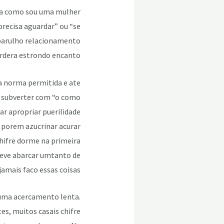
sara como sou uma mulher
precisa aguardar” ou “se
 barulho relacionamento
rdera estrondo encanto”.
a norma permitida e ate
 a subverter com “o como
ar apropriar puerilidade
, porem azucrinar acurar
chifre dorme na primeira
deve abarcar umtanto de
mais faco essas coisas”.
 uma acercamento lenta.
es, muitos casais chifre