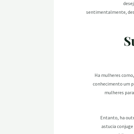
dese
sentimentalmente, deso
2
Ha mulheres como, 
conhecimento um pou
mulheres para 
Entanto, ha outr
astucia conjuge