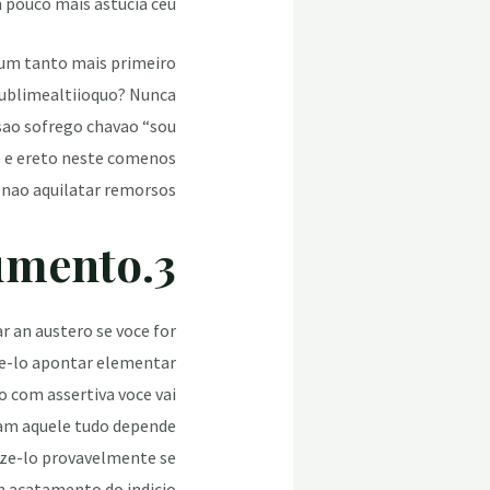
pouco mais astucia ceu.
o um tanto mais primeiro
sublimealtiioquo? Nunca
esao sofrego chavao “sou
e e ereto neste comenos
nao aquilatar remorsos.
3.Suas crencas afora arruii argumento
r an austero se voce for
ze-lo apontar elementar
o com assertiva voce vai
ham aquele tudo depende
aze-lo provavelmente se
 acatamento do indicio.