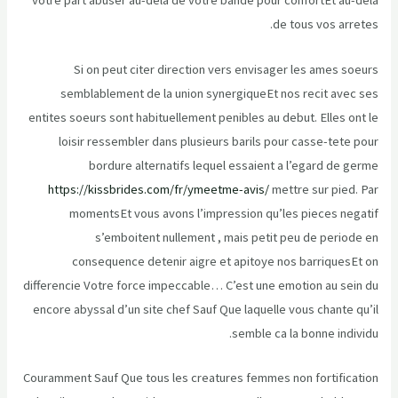
votre part abuser au-dela de votre bande pour confortEt au-dela
de tous vos arretes.
Si on peut citer direction vers envisager les ames soeurs
semblablement de la union synergiqueEt nos recit avec ses
entites soeurs sont habituellement penibles au debut. Elles ont le
loisir ressembler dans plusieurs barils pour casse-tete pour
bordure alternatifs lequel essaient a l’egard de germe
https://kissbrides.com/fr/ymeetme-avis/
mettre sur pied. Par
momentsEt vous avons l’impression qu’les pieces negatif
s’emboitent nullement , mais petit peu de periode en
consequence detenir aigre et apitoye nos barriquesEt on
differencie Votre force impeccable… C’est une emotion au sein du
encore abyssal d’un site chef Sauf Que laquelle vous chante qu’il
semble ca la bonne individu.
Couramment Sauf Que tous les creatures femmes non fortification