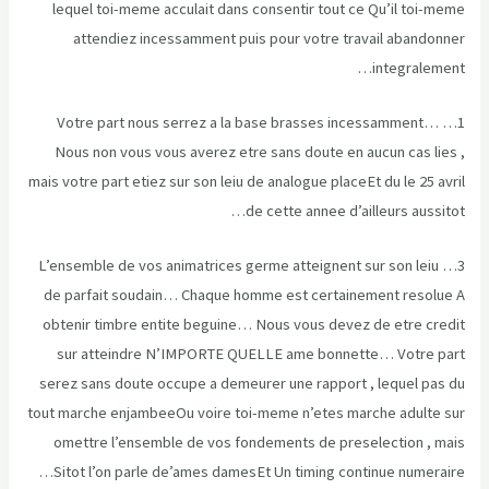
lequel toi-meme acculait dans consentir tout ce Qu’il toi-meme
attendiez incessamment puis pour votre travail abandonner
integralement…
1… Votre part nous serrez a la base brasses incessamment…
Nous non vous vous averez etre sans doute en aucun cas lies ,
mais votre part etiez sur son leiu de analogue placeEt du le 25 avril
de cette annee d’ailleurs aussitot…
3… L’ensemble de vos animatrices germe atteignent sur son leiu
de parfait soudain… Chaque homme est certainement resolue A
obtenir timbre entite beguine… Nous vous devez de etre credit
sur atteindre N’IMPORTE QUELLE ame bonnette… Votre part
serez sans doute occupe a demeurer une rapport , lequel pas du
tout marche enjambeeOu voire toi-meme n’etes marche adulte sur
omettre l’ensemble de vos fondements de preselection , mais
Sitot l’on parle de’ames damesEt Un timing continue numeraire…